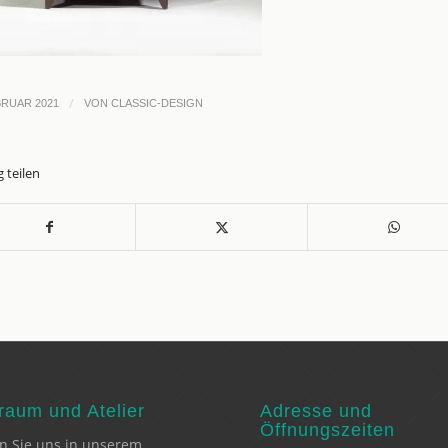
/
BRUAR 2021
VON
CLASSIC-DESIGN
g teilen
aum und Atelier
Adresse und
Öffnungszeiten
n Sie uns in unserem