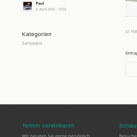
Paul
6. April 2023 - 13:02
22. FE
Kategorien
Sortiment
Eintra
Termin vereinbaren
Schaur
Wir beraten Sie gerne persönlich.
Besuche