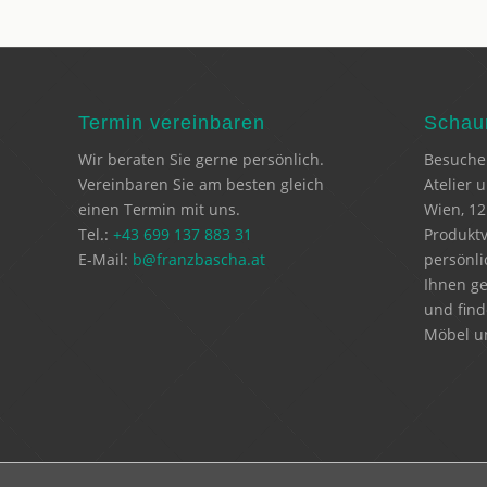
Termin vereinbaren
Schaur
Wir beraten Sie gerne persönlich.
Besuche
Vereinbaren Sie am besten gleich
Atelier 
einen Termin mit uns.
Wien, 12
Tel.:
+43 699 137 883 31
Produktv
E-Mail:
b@franzbascha.at
persönli
Ihnen ge
und find
Möbel un