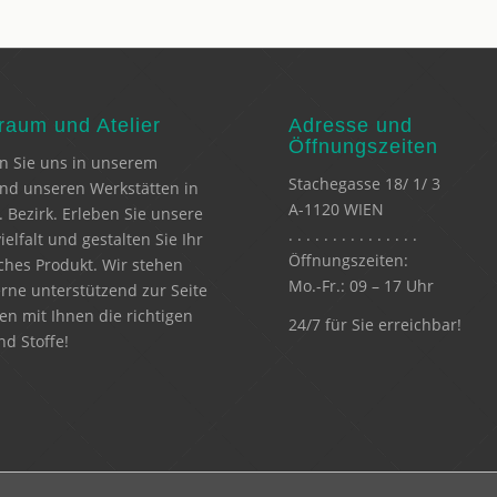
aum und Atelier
Adresse und
Öffnungszeiten
n Sie uns in unserem
Stachegasse 18/ 1/ 3
und unseren Werkstätten in
A-1120 WIEN
. Bezirk. Erleben Sie unsere
. . . . . . . . . . . . . . .
ielfalt und gestalten Sie Ihr
Öffnungszeiten:
ches Produkt. Wir stehen
Mo.-Fr.: 09 – 17 Uhr
rne unterstützend zur Seite
en mit Ihnen die richtigen
24/7 für Sie erreichbar!
d Stoffe!